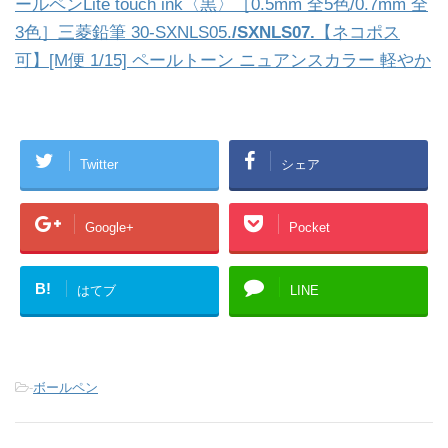
ールペンLite touch ink〈黒〉［0.5mm 全5色/0.7mm 全
3色］三菱鉛筆 30-SXNLS05.
/SXNLS07.
【ネコポス
可】[M便 1/15] ペールトーン ニュアンスカラー 軽やか
Twitter
シェア
Google+
Pocket
B!
はてブ
LINE
-
ボールペン